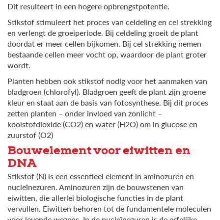
Dit resulteert in een hogere opbrengstpotentie.
Stikstof stimuleert het proces van celdeling en cel strekking
en verlengt de groeiperiode. Bij celdeling groeit de plant
doordat er meer cellen bijkomen. Bij cel strekking nemen
bestaande cellen meer vocht op, waardoor de plant groter
wordt.
Planten hebben ook stikstof nodig voor het aanmaken van
bladgroen (chlorofyl). Bladgroen geeft de plant zijn groene
kleur en staat aan de basis van fotosynthese. Bij dit proces
zetten planten – onder invloed van zonlicht –
koolstofdioxide (CO2) en water (H2O) om in glucose en
zuurstof (O2)
Bouwelement voor eiwitten en
DNA
Stikstof (N) is een essentieel element in aminozuren en
nucleïnezuren. Aminozuren zijn de bouwstenen van
eiwitten, die allerlei biologische functies in de plant
vervullen. Eiwitten behoren tot de fundamentele moleculen
voor levende wezens. In de nucleïnezuren is de erfelijke